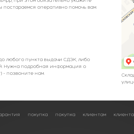
sApp, при этом обязательно укажите
Мы постараемся оперативно помочь вам.
до любого пункта выдачи СДЭК, либо
й. Нужна подробная информация о
) - позвоните нам.
Скла
улице
арантия
покупка
покупка
клиентам
клиент