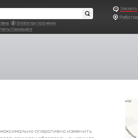
Заказать
Работаем
по московс
тавка
Оплата при получении
такты/Самовывоз
бы максимально оперативно изменить