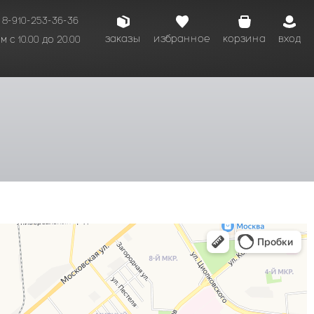
8-910-253-36-36
заказы
избранное
корзина
вход
 с 10.00 до 20.00
кому времени.