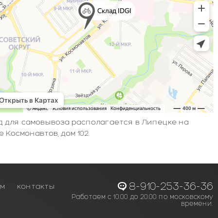
д для самовывоза располагается в Липецке на
 Космонавтов, дом 102.
8-910-253-36-36
ам
контакты
Работаем с 10.00 до 20.00 по московскому
времени.