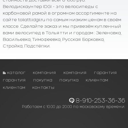
Велодискаунтер IDGI - это велосипеды с
карбоновой рамой в огромном ассортименте на
сайте toliatti.idgii.ru по самым низким ценам в своём
классе. Сделайте заказ и мы привезём купленный
вами велосипед в Тольятти и городам : Зеленовка,
Васильевка, Тимофеевка, Русская Борковка,
Стройка, Подстёпки.
каталог
компания
компания
гарантия
гарантия
покупка
покупка
клиентам
клиентам
контакты
8-910-253-36-36
Работаем с 10.00 до 20.00 по московскому времени.