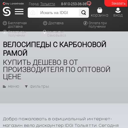
Заказать
Город:
Тольятти
8-910-253-36-36
корзина
вход
Бесплатная
Доставка
Оплата при
доставка
получении
Оплата при
Контакты/
получении
Самовывоз
ВЕЛОСИПЕДЫ С КАРБОНОВОЙ
РАМОЙ
КУПИТЬ ДЕШЕВО В ОТ
ПРОИЗВОДИТЕЛЯ ПО ОПТОВОЙ
ЦЕНЕ
меню
фильтры
Добро пожаловать в официальный интернет-
магазин вело дискаунтер IDGI Тольятти. Сегодня